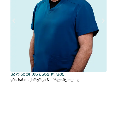
გალაქტიონ მახვილაძე
თ
ყბა-სახის ქირურგი & იმპლანტოლოგი
ექ