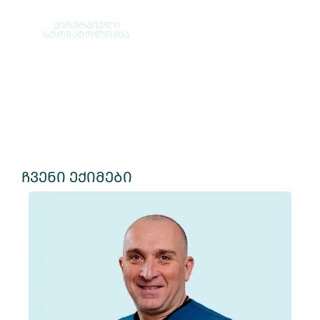
ქირურგიული
პა
სტომატოლოგია
ჩვენი ექიმები